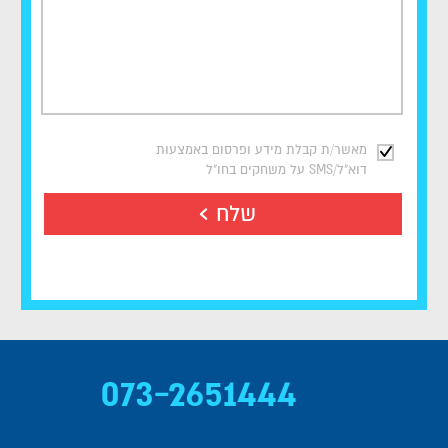
מאשר/ת קבלת מידע ופרסום באמצעות
דוא"ל/SMS על משחקים בחו"ל
שלח
073-2651444