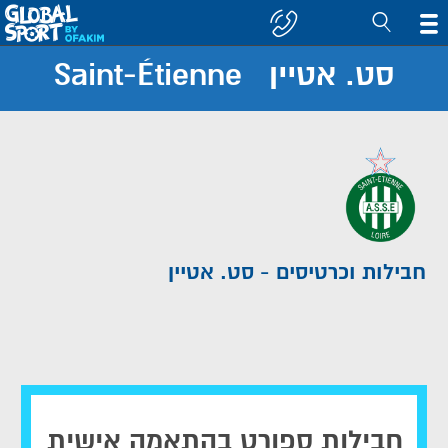
סט. אטיין Saint-Étienne
חפש
קבוצה/יעד
חבילות וכרטיסים - סט. אטיין
חבילות ספורט בהתאמה אישית