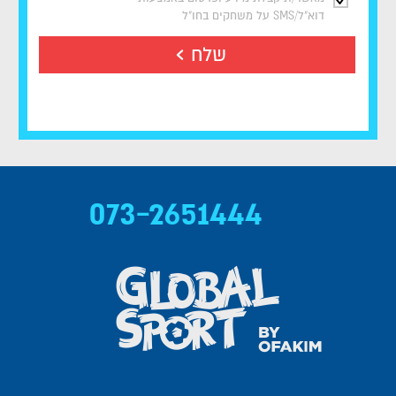
דוא"ל/SMS על משחקים בחו"ל
שלח
073-2651444