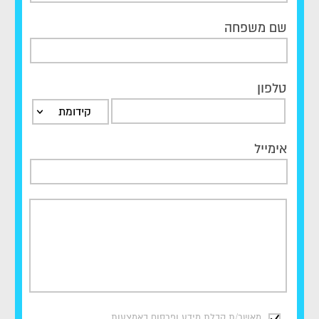
שם משפחה
טלפון
קידומת
אימייל
מאשר/ת קבלת מידע ופרסום באמצעות