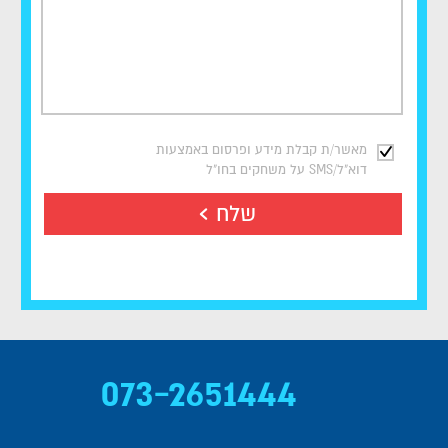
מאשר/ת קבלת מידע ופרסום באמצעות
דוא"ל/SMS על משחקים בחו"ל
שלח
073-2651444