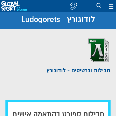
לודוגורץ Ludogorets
חפש
קבוצה/יעד
חבילות וכרטיסים - לודוגורץ
חבילות ספורט בהתאמה אישית