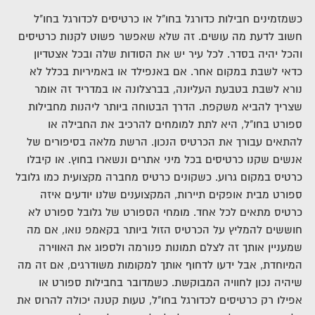
כשמזמינים חבילות כדורגל בחו"ל או כרטיסים לכדורגל בחו"ל
חשוב לדעת מה עושים. זה שלא שאפשר פשוט לקנות כרטיסים
והכל יהיה בסדר. לכל עיר יש את הסודות שלה ובכל אצטדיון
כדאי לשבת במקום אחר.
אם באנפילד או באמיריות בכלל לא
נורא לשבת בטבעת העליונה, בברצלונה או במדריד זה אומר
שצריך להביא משקפת.
הדרך הבטוחה ביותר ליהנות מחבילות
ספורט בחו"ל, היא לתת למומחים להרכיב את החבילה או
להתאים עבורך את הכרטיס הנכון.
הרשת מלאה בסיפורים של
אנשים שקנו כרטיסים בכל מיני אתרים ונשארו בחוץ. או קיבלו
כרטיס במקום גרוע.
כשקונים כרטיס מחברה מקצועית כמו גלובל
ספורט מבית אופקים תיירות, המקצוענים שלנו יודעים איזה
כרטיס מתאים לכל אחד.
מומחי הספורט של גלובל ספורט לא
חוששים להמליץ על הכרטיס הזול ביותר בקאמפ נואו, אם מה
שמעניין אותך זה לצלם תמונות פנורמה ולספוג את האווירה
המיוחדת, אבל ידעו לדחוף אותך למקומות משודרגים, אם זה מה
שיהיה נכון לחוויה המבוקשת.
כשמדובר בחבילות ספורט או
אפילו רק כרטיסים לכדורגל בחו"ל, טעות קטנה יכולה להרוס את