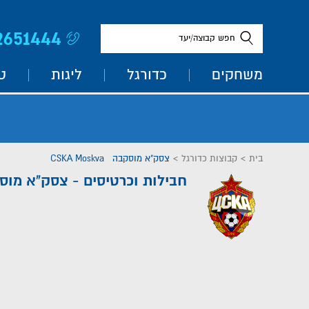
2651444
חפש קבוצה/יעד
משחקים
כדורגל
ליגות
ט
בית
>
קבוצות כדורגל
>
צסק"א מוסקבה CSKA Moskva
חבילות וכרטיסים - צסק"א מוס