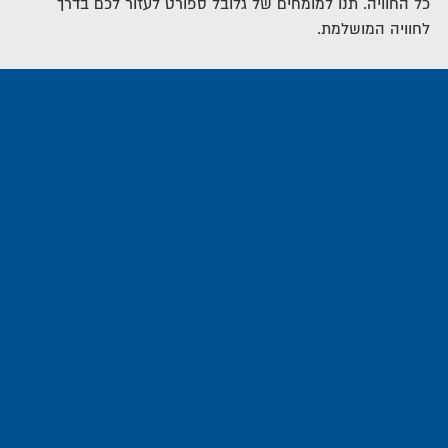
כל החוויה. תנו למומחים של גלובל ספורט לעזור לכם בדרך
לחוויה המושלמת.