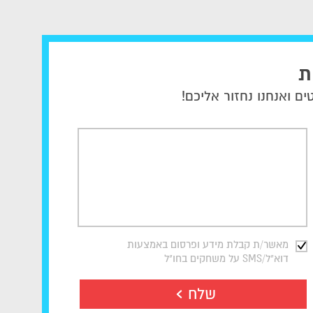
ת
ם ואנחנו נחזור אליכם!
מאשר/ת קבלת מידע ופרסום באמצעות
דוא"ל/SMS על משחקים בחו"ל
שלח