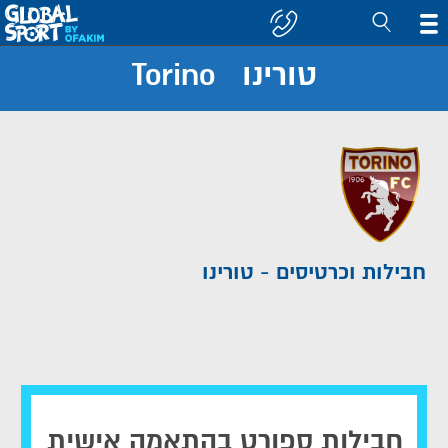
טורינו Torino
חפש
קבוצה/יעד
חבילות וכרטיסים - טורינו
חבילות ספורט בהתאמה אישית