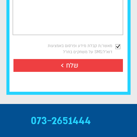
מאשר/ת קבלת מידע ופרסום באמצעות
דוא"ל/SMS על משחקים בחו"ל
שלח
073-2651444