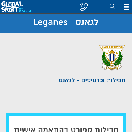
לגאנס Leganes
חפש
קבוצה/יעד
חבילות וכרטיסים - לגאנס
חבילות ספורט בהתאמה אישית