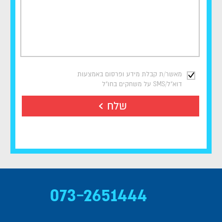
מאשר/ת קבלת מידע ופרסום באמצעות
דוא"ל/SMS על משחקים בחו"ל
שלח
073-2651444