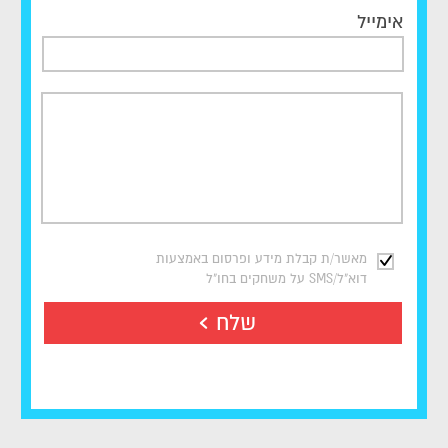
אימייל
מאשר/ת קבלת מידע ופרסום באמצעות
דוא"ל/SMS על משחקים בחו"ל
שלח