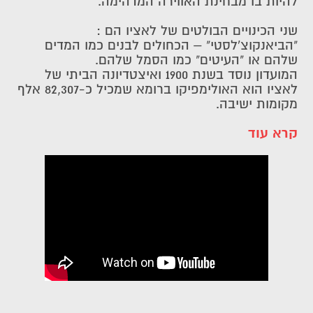
להיות בו מבחינת האווירה המדהימה.
שני הכינויים הבולטים של לאציו הם :
"הביאנקוצ'לסטי" – הכחולים לבנים כמו המדים
שלהם או "העיטים" כמו הסמל שלהם.
המועדון נוסד בשנת 1900 ואיצטדיונה הביתי של
לאציו הוא האולימפיקו ברומא שמכיל כ-82,307 אלף
מקומות ישיבה.
קרא עוד
כרטיסים וחבילות ללאציו: טירוף עוצמה ורומא
לאציו היא לא הקבוצה הגדולה והמרשימה ביותר
אבל אין אחד שהיה במשחק שלה ולא התרגש.
אם אתם מחפשים חבילות למשחקי לאציו, אז
הגעתם למקום הנכון. חבילות ספורט של גלובל
ספורט מבית אופקים גלובל תיירות נבנו כדי לתת
לכם מענה מושלם. בחרו את החבילה המתאימה
לכם והזמינו באתר. לא מצאתם חבילות למשחקי
לאציו שמתאימות לכם? השאירו את פרטיכם ונציגי
גלובל ספורט ישמחו להציע לכם חבילות מותאמות