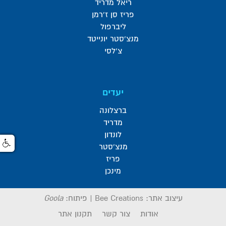
ריאל מדריד
פריז סן ז'רמן
ליברפול
מנצ'סטר יונייטד
צ'לסי
יעדים
ברצלונה
מדריד
לונדון
מנצ'סטר
פריז
מינכן
עיצוב אתר:
Bee Creations
|
פיתוח:
Goola
אודות
צור קשר
תקנון אתר