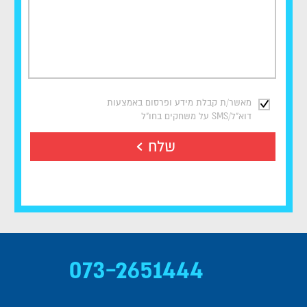
מאשר/ת קבלת מידע ופרסום באמצעות
דוא"ל/SMS על משחקים בחו"ל
שלח
073-2651444