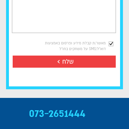
מאשר/ת קבלת מידע ופרסום באמצעות
דוא"ל/SMS על משחקים בחו"ל
שלח
073-2651444