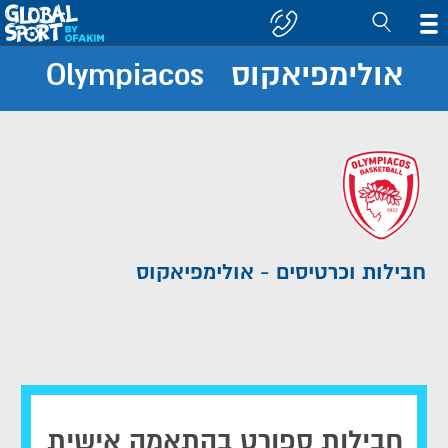
אולימפיאקוס Olympiacos
חפש
קבוצה/יעד
חבילות וכרטיסים - אולימפיאקוס
חבילות ספורט בהתאמה אישית