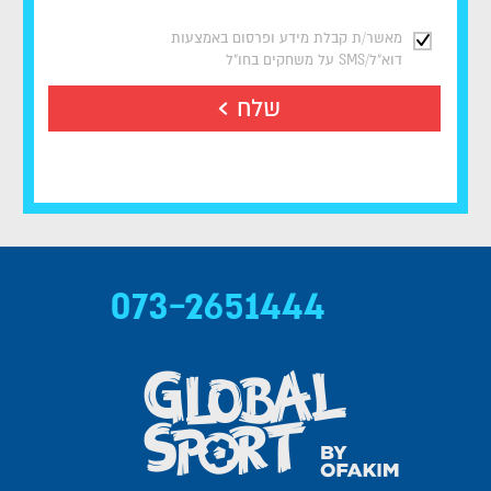
מאשר/ת קבלת מידע ופרסום באמצעות
דוא"ל/SMS על משחקים בחו"ל
שלח
073-2651444