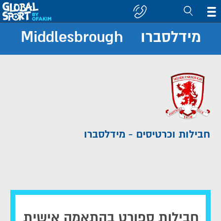
מידלסברו Middlesbrough
חפש
קבוצה/יעד
חבילות וכרטיסים - מידלסברו
חבילות ספורט בהתאמה אישית