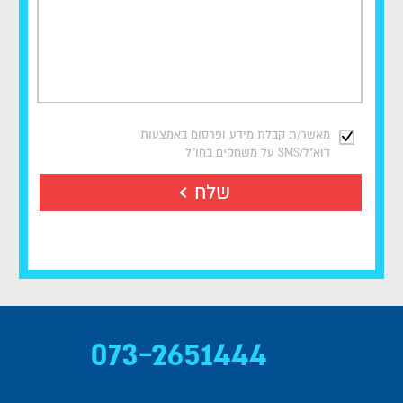
מאשר/ת קבלת מידע ופרסום באמצעות
דוא"ל/SMS על משחקים בחו"ל
שלח
073-2651444