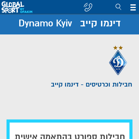
דינמו קייב Dynamo Kyiv
חפש
קבוצה/יעד
חבילות וכרטיסים - דינמו קייב
חבילות ספורט בהתאמה אישית