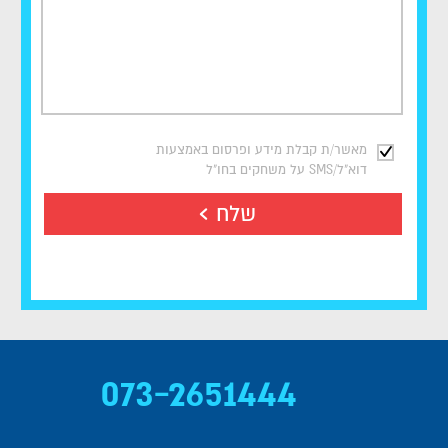
מאשר/ת קבלת מידע ופרסום באמצעות
דוא"ל/SMS על משחקים בחו"ל
שלח
073-2651444