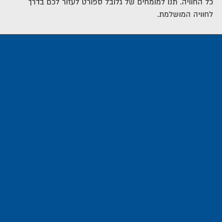
כל החוויה. תנו למומחים של גלובל ספורט לעזור לכם בדרך
לחוויה המושלמת.