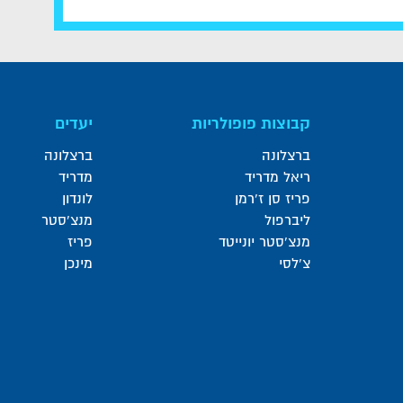
קבוצות פופולריות
יעדים
ברצלונה
ברצלונה
ריאל מדריד
מדריד
פריז סן ז'רמן
לונדון
ליברפול
מנצ'סטר
מנצ'סטר יונייטד
פריז
צ'לסי
מינכן