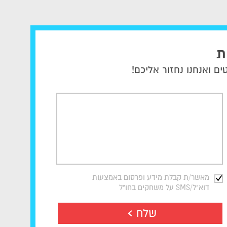
ת
ם ואנחנו נחזור אליכם!
מאשר/ת קבלת מידע ופרסום באמצעות
דוא"ל/SMS על משחקים בחו"ל
שלח