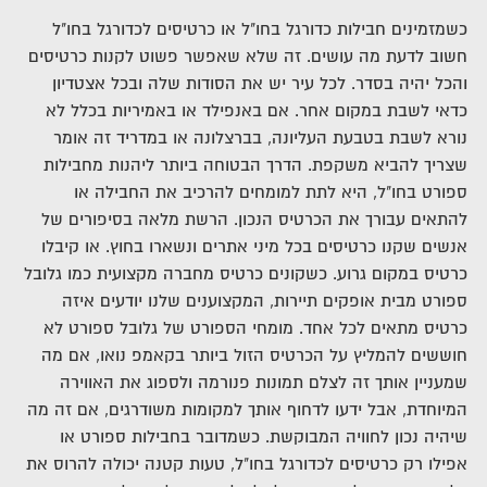
כשמזמינים חבילות כדורגל בחו"ל או כרטיסים לכדורגל בחו"ל
חשוב לדעת מה עושים. זה שלא שאפשר פשוט לקנות כרטיסים
והכל יהיה בסדר. לכל עיר יש את הסודות שלה ובכל אצטדיון
כדאי לשבת במקום אחר.
אם באנפילד או באמיריות בכלל לא
נורא לשבת בטבעת העליונה, בברצלונה או במדריד זה אומר
שצריך להביא משקפת.
הדרך הבטוחה ביותר ליהנות מחבילות
ספורט בחו"ל, היא לתת למומחים להרכיב את החבילה או
להתאים עבורך את הכרטיס הנכון.
הרשת מלאה בסיפורים של
אנשים שקנו כרטיסים בכל מיני אתרים ונשארו בחוץ. או קיבלו
כרטיס במקום גרוע.
כשקונים כרטיס מחברה מקצועית כמו גלובל
ספורט מבית אופקים תיירות, המקצוענים שלנו יודעים איזה
כרטיס מתאים לכל אחד.
מומחי הספורט של גלובל ספורט לא
חוששים להמליץ על הכרטיס הזול ביותר בקאמפ נואו, אם מה
שמעניין אותך זה לצלם תמונות פנורמה ולספוג את האווירה
המיוחדת, אבל ידעו לדחוף אותך למקומות משודרגים, אם זה מה
שיהיה נכון לחוויה המבוקשת.
כשמדובר בחבילות ספורט או
אפילו רק כרטיסים לכדורגל בחו"ל, טעות קטנה יכולה להרוס את