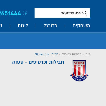
2651444
חפש קבוצה/יעד
משחקים
כדורגל
ליגות
ט
בית
>
קבוצות כדורגל
>
סטוק Stoke City
חבילות וכרטיסים - סטוק