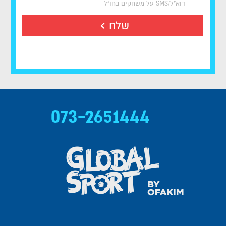
דוא"ל/SMS על משחקים בחו"ל
שלח
073-2651444