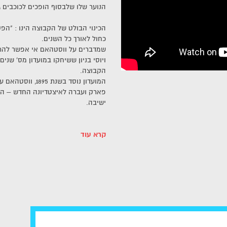
הנוער שלו שלבסוף הופכים לכוכבים גד
הכינוי הבולט של הקבוצה הינו : "הפ
כחול לאורך כל השנים.
שמדברים על ווסטהאם אי אפשר להתע
ויוסי בניון ששיחקו במועדון מס' שנ
הקבוצה.
המועדון נוסד בשנ
ישיבה.
קרא עוד
כרטיסים לווסטהאם : כדורגל מלהיב ו
בשנים האחרונות ווסטהאם הפכה לקב
המאמן הקרואטי סלאבן ביליץ' במטר
האירופיים.
כדורגל התקפי ומלהיב עם שילוב כוכב
התייר שמגיע ללונדון ומחפש אטרקציו