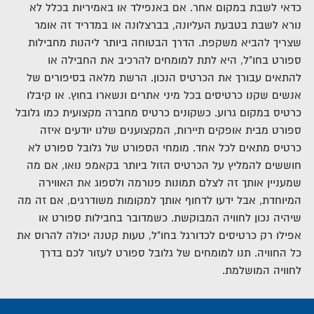
כדאי לשבת במקום אחר.
אם באנפילד או באמיריות בכלל לא
 הכדורגל הלונדוני
נורא לשבת בטבעת העליונה, בברצלונה או במדריד זה אומר
שצריך להביא משקפת.
הדרך הבטוחה ביותר ליהנות מחבילות
טהאם , אז הגעתם למקום הנכון. חבילות ספורט של
ספורט בחו"ל, היא לתת למומחים להרכיב את החבילה או
רות נבנו כדי לתת לכם מענה מושלם. בחרו את החבילה
להתאים עבורך את הכרטיס הנכון.
הרשת מלאה בסיפורים של
צאתם חבילות למשחקי ווסטהאם שמתאימות לכם?
ורט ישמחו להציע לכם חבילות מותאמות אישית עבורכם או
אנשים שקנו כרטיסים בכל מיני אתרים ונשארו בחוץ. או קיבלו
כרטיס במקום גרוע.
כשקונים כרטיס מחברה מקצועית כמו גלובל
ספורט מבית אופקים תיירות, המקצוענים שלנו יודעים איזה
כרטיס מתאים לכל אחד.
מומחי הספורט של גלובל ספורט לא
חוששים להמליץ על הכרטיס הזול ביותר בקאמפ נואו, אם מה
שמעניין אותך זה לצלם תמונות פנורמה ולספוג את האווירה
המיוחדת, אבל ידעו לדחוף אותך למקומות משודרגים, אם זה מה
שיהיה נכון לחוויה המבוקשת.
כשמדובר בחבילות ספורט או
אפילו רק כרטיסים לכדורגל בחו"ל, טעות קטנה יכולה להרוס את
כל החוויה. תנו למומחים של גלובל ספורט לעזור לכם בדרך
לחוויה המושלמת.