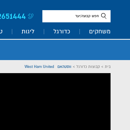
2651444
חפש קבוצה/יעד
משחקים
כדורגל
ליגות
ט
בית
>
קבוצות כדורגל
>
ווסטהאם West Ham United