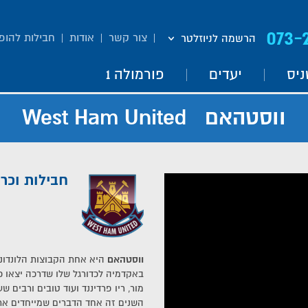
073-
צור קשר
אודות
חבילות להופ
הרשמה לניוזלטר
ניס
יעדים
פורמולה 1
ווסטהאם West Ham United
חבילות וכר
ווסטהאם
היא אחת הקבוצות הלונדוני
באקדמיה לכדורגל שלו שדרכה יצאו כו
מור, ריו פרדיננד ועוד טובים ורבים 
השנים זה אחד הדברים שמייחדים את