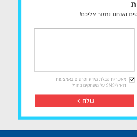
ת
חבילות למשחקי ווסטהאם : לחוות את
ם ואנחנו נחזור אליכם!
אם אתם מחפשים חבילות למשחקי ווס
גלובל ספורט מבית אופקים גלובל תיי
המתאימה לכם והזמינו באתר. לא מ
השאירו את פרטיכם ונציגי גלובל ספ
כרטיסים למשחקים של ווסטהאם .
מאשר/ת קבלת מידע ופרסום באמצעות
דוא"ל/SMS על משחקים בחו"ל
שלח