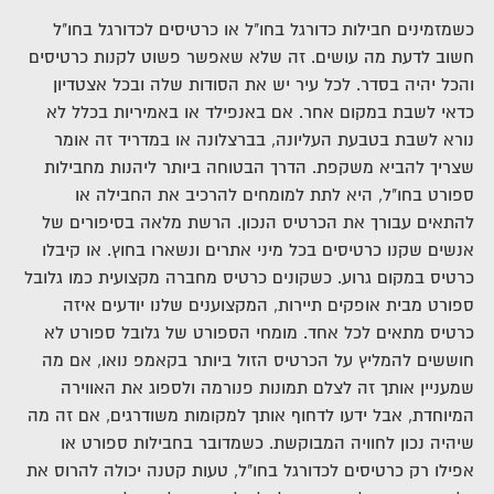
כשמזמינים חבילות כדורגל בחו"ל או כרטיסים לכדורגל בחו"ל
חשוב לדעת מה עושים. זה שלא שאפשר פשוט לקנות כרטיסים
והכל יהיה בסדר. לכל עיר יש את הסודות שלה ובכל אצטדיון
כדאי לשבת במקום אחר.
אם באנפילד או באמיריות בכלל לא
נורא לשבת בטבעת העליונה, בברצלונה או במדריד זה אומר
שצריך להביא משקפת.
הדרך הבטוחה ביותר ליהנות מחבילות
ספורט בחו"ל, היא לתת למומחים להרכיב את החבילה או
להתאים עבורך את הכרטיס הנכון.
הרשת מלאה בסיפורים של
אנשים שקנו כרטיסים בכל מיני אתרים ונשארו בחוץ. או קיבלו
כרטיס במקום גרוע.
כשקונים כרטיס מחברה מקצועית כמו גלובל
ספורט מבית אופקים תיירות, המקצוענים שלנו יודעים איזה
כרטיס מתאים לכל אחד.
מומחי הספורט של גלובל ספורט לא
חוששים להמליץ על הכרטיס הזול ביותר בקאמפ נואו, אם מה
שמעניין אותך זה לצלם תמונות פנורמה ולספוג את האווירה
המיוחדת, אבל ידעו לדחוף אותך למקומות משודרגים, אם זה מה
שיהיה נכון לחוויה המבוקשת.
כשמדובר בחבילות ספורט או
אפילו רק כרטיסים לכדורגל בחו"ל, טעות קטנה יכולה להרוס את