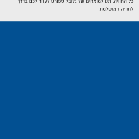
כל החוויה. תנו למומחים של גלובל ספורט לעזור לכם בדרך
לחוויה המושלמת.