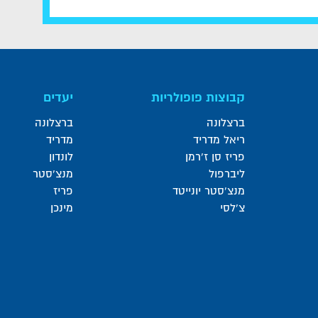
קבוצות פופולריות
יעדים
ברצלונה
ברצלונה
ריאל מדריד
מדריד
פריז סן ז'רמן
לונדון
ליברפול
מנצ'סטר
מנצ'סטר יונייטד
פריז
צ'לסי
מינכן