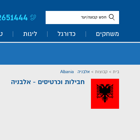
2651444
חפש קבוצה/יעד
משחקים
כדורגל
ליגות
ט
בית
>
קבוצות
>
אלבניה Albania
חבילות וכרטיסים - אלבניה