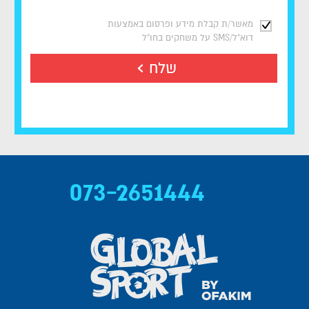
מאשר/ת קבלת מידע ופרסום באמצעות
דוא"ל/SMS על משחקים בחו"ל
שלח
073-2651444