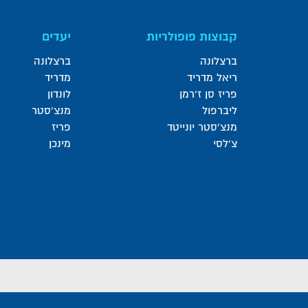
קבוצות פופולריות
יעדים
ברצלונה
ברצלונה
ריאל מדריד
מדריד
פריז סן ז'רמן
לונדון
ליברפול
מנצ'סטר
מנצ'סטר יונייטד
פריז
צ'לסי
מינכן