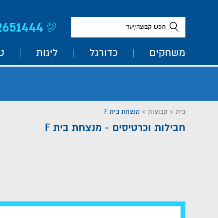
2651444
חפש קבוצה/יעד
משחקים
כדורגל
ליגות
ט
בית
>
קבוצות
>
מנצחת בית F
חבילות וכרטיסים - מנצחת בית F