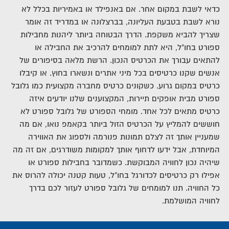
כדאי לשבת במקום אחר.
אם באנפילד או באמיריות בכלל לא
נורא לשבת בטבעת העליונה, בברצלונה או במדריד זה אומר
שצריך להביא משקפת.
הדרך הבטוחה ביותר ליהנות מחבילות
ספורט בחו"ל, היא לתת למומחים להרכיב את החבילה או
להתאים עבורך את הכרטיס הנכון.
הרשת מלאה בסיפורים של
אנשים שקנו כרטיסים בכל מיני אתרים ונשארו בחוץ. או קיבלו
כרטיס במקום גרוע.
כשקונים כרטיס מחברה מקצועית כמו גלובל
ספורט מבית אופקים תיירות, המקצוענים שלנו יודעים איזה
כרטיס מתאים לכל אחד.
מומחי הספורט של גלובל ספורט לא
חוששים להמליץ על הכרטיס הזול ביותר בקאמפ נואו, אם מה
שמעניין אותך זה לצלם תמונות פנורמה ולספוג את האווירה
המיוחדת, אבל ידעו לדחוף אותך למקומות משודרגים, אם זה מה
שיהיה נכון לחוויה המבוקשת.
כשמדובר בחבילות ספורט או
אפילו רק כרטיסים לכדורגל בחו"ל, טעות קטנה יכולה להרוס את
כל החוויה. תנו למומחים של גלובל ספורט לעזור לכם בדרך
לחוויה המושלמת.