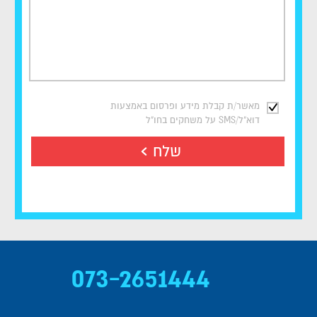
מאשר/ת קבלת מידע ופרסום באמצעות
דוא"ל/SMS על משחקים בחו"ל
שלח
073-2651444