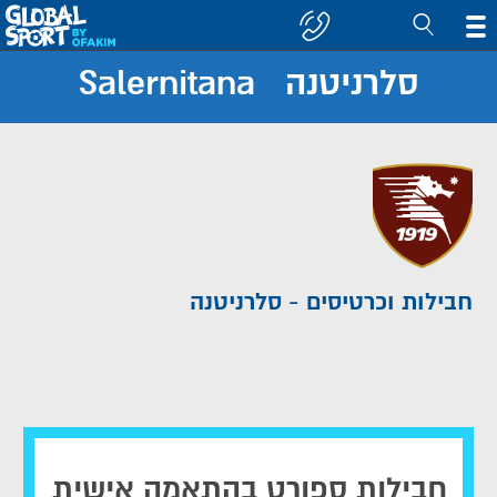
סלרניטנה Salernitana
חפש
קבוצה/יעד
חבילות וכרטיסים - סלרניטנה
חבילות ספורט בהתאמה אישית