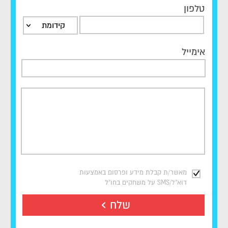
טלפון
קידומת
אימייל
מאשר/ת קבלת מידע ופרסום באמצעות
דוא"ל/SMS על משחקים בחו"ל
שלח