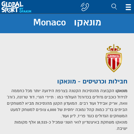
מונאקו Monaco
חפש
קבוצה/יעד
חבילות וכרטיסים - מונאקו
מונאקו
הקבוצה מהנסיכות הקטנה בצרפת הידועה יותר מכל כחממה
לגידול כוכבים גדולים בכדורגל העולמי כמו : תיירי הנרי, דוד טרזגה, ג'ורג'
וואה, אריק אבידל ועוד רבים. המועדון הקטן מהנסיכות מביא למשחקים
הביתים בד"כ כמות קהל נמוכה יחסית של 6,000 צופים למשחק למעט
המשחקים הגדולים כנגד פריז, ליון ועוד.
מונאקו משחקת באיצטדיון לואי השני שמכיל כ-18,523 אלף מקומות
ישיבה.