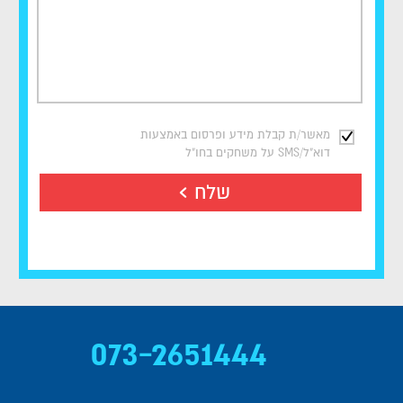
מאשר/ת קבלת מידע ופרסום באמצעות
דוא"ל/SMS על משחקים בחו"ל
שלח
073-2651444