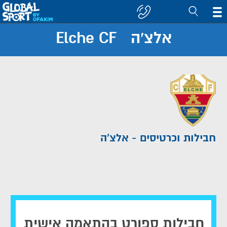
אלצ'ה Elche CF
חפש
קבוצה/יעד
חבילות וכרטיסים - אלצ'ה
חבילות ספורט בהתאמה אישית