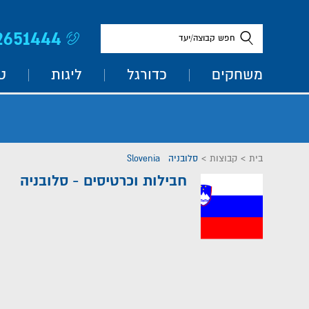
2651444
חפש קבוצה/יעד
משחקים
כדורגל
ליגות
ט
בית
>
קבוצות
>
סלובניה Slovenia
חבילות וכרטיסים - סלובניה