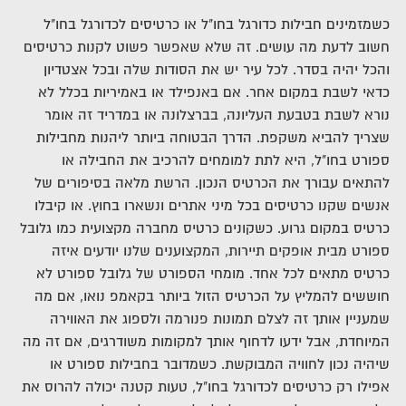
כשמזמינים חבילות כדורגל בחו"ל או כרטיסים לכדורגל בחו"ל
חשוב לדעת מה עושים. זה שלא שאפשר פשוט לקנות כרטיסים
והכל יהיה בסדר. לכל עיר יש את הסודות שלה ובכל אצטדיון
כדאי לשבת במקום אחר.
אם באנפילד או באמיריות בכלל לא
נורא לשבת בטבעת העליונה, בברצלונה או במדריד זה אומר
שצריך להביא משקפת.
הדרך הבטוחה ביותר ליהנות מחבילות
ספורט בחו"ל, היא לתת למומחים להרכיב את החבילה או
להתאים עבורך את הכרטיס הנכון.
הרשת מלאה בסיפורים של
אנשים שקנו כרטיסים בכל מיני אתרים ונשארו בחוץ. או קיבלו
כרטיס במקום גרוע.
כשקונים כרטיס מחברה מקצועית כמו גלובל
ספורט מבית אופקים תיירות, המקצוענים שלנו יודעים איזה
כרטיס מתאים לכל אחד.
מומחי הספורט של גלובל ספורט לא
חוששים להמליץ על הכרטיס הזול ביותר בקאמפ נואו, אם מה
שמעניין אותך זה לצלם תמונות פנורמה ולספוג את האווירה
המיוחדת, אבל ידעו לדחוף אותך למקומות משודרגים, אם זה מה
שיהיה נכון לחוויה המבוקשת.
כשמדובר בחבילות ספורט או
אפילו רק כרטיסים לכדורגל בחו"ל, טעות קטנה יכולה להרוס את