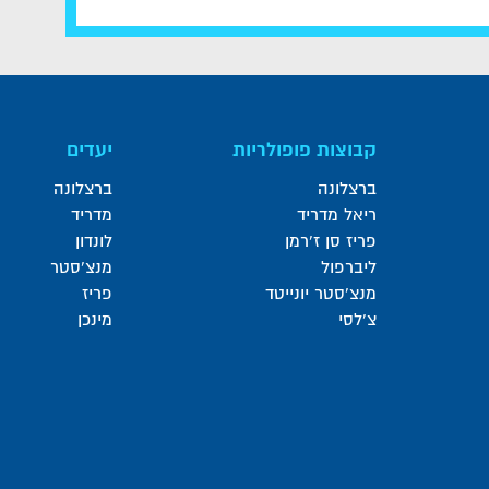
קבוצות פופולריות
יעדים
ברצלונה
ברצלונה
ריאל מדריד
מדריד
פריז סן ז'רמן
לונדון
ליברפול
מנצ'סטר
מנצ'סטר יונייטד
פריז
צ'לסי
מינכן