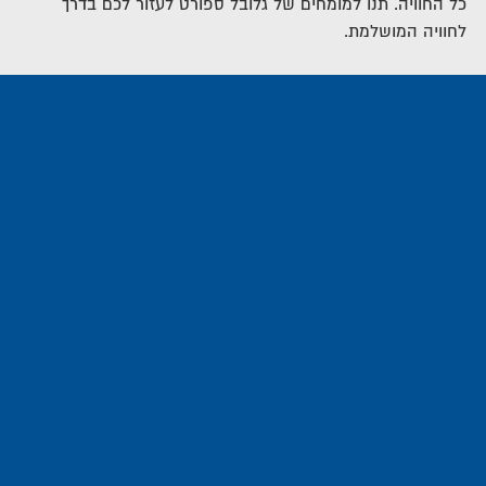
כל החוויה. תנו למומחים של גלובל ספורט לעזור לכם בדרך
לחוויה המושלמת.