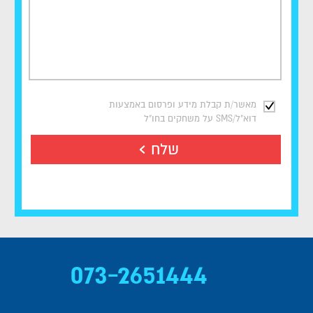
מאשר/ת קבלת מידע ופרסום באמצעות
דוא"ל/SMS על משחקים בחו"ל
שלח
073-2651444