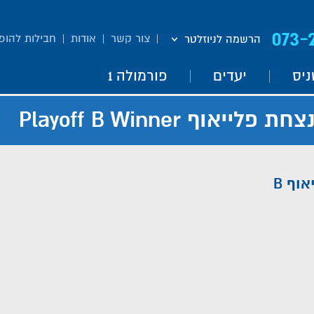
073-
צור קשר
אודות
חבילות להופ
הרשמה לניוזלטר
ניס
יעדים
פורמולה 1
חת פלייאוף B Playoff B Winner
וף B