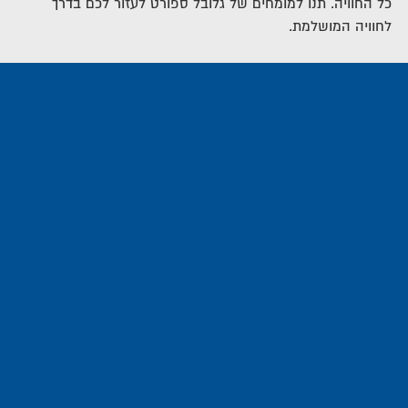
כל החוויה. תנו למומחים של גלובל ספורט לעזור לכם בדרך
לחוויה המושלמת.