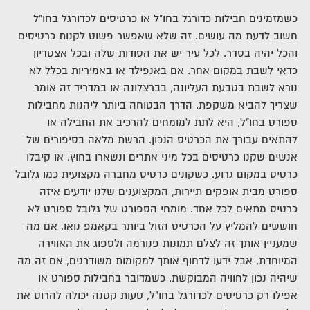
כשמזמינים חבילות כדורגל בחו"ל או כרטיסים לכדורגל בחו"ל
חשוב לדעת מה עושים. זה שלא שאפשר פשוט לקנות כרטיסים
והכל יהיה בסדר. לכל עיר יש את הסודות שלה ובכל אצטדיון
כדאי לשבת במקום אחר.
אם באנפילד או באמיריות בכלל לא
נורא לשבת בטבעת העליונה, בברצלונה או במדריד זה אומר
שצריך להביא משקפת.
הדרך הבטוחה ביותר ליהנות מחבילות
ספורט בחו"ל, היא לתת למומחים להרכיב את החבילה או
להתאים עבורך את הכרטיס הנכון.
הרשת מלאה בסיפורים של
אנשים שקנו כרטיסים בכל מיני אתרים ונשארו בחוץ. או קיבלו
כרטיס במקום גרוע.
כשקונים כרטיס מחברה מקצועית כמו גלובל
ספורט מבית אופקים תיירות, המקצוענים שלנו יודעים איזה
כרטיס מתאים לכל אחד.
מומחי הספורט של גלובל ספורט לא
חוששים להמליץ על הכרטיס הזול ביותר בקאמפ נואו, אם מה
שמעניין אותך זה לצלם תמונות פנורמה ולספוג את האווירה
המיוחדת, אבל ידעו לדחוף אותך למקומות משודרגים, אם זה מה
שיהיה נכון לחוויה המבוקשת.
כשמדובר בחבילות ספורט או
אפילו רק כרטיסים לכדורגל בחו"ל, טעות קטנה יכולה להרוס את