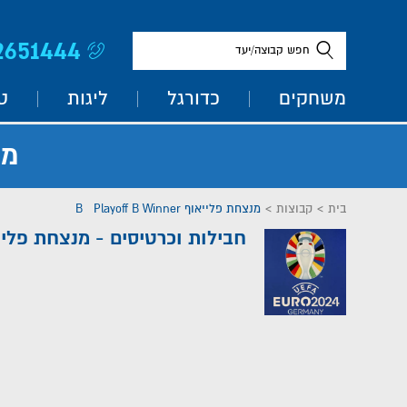
2651444
חפש קבוצה/יעד
משחקים
כדורגל
ליגות
ט
מנצ
בית
>
קבוצות
>
מנצחת פלייאוף B Playoff B Winner
חבילות וכרטיסים - מנצחת פלייא