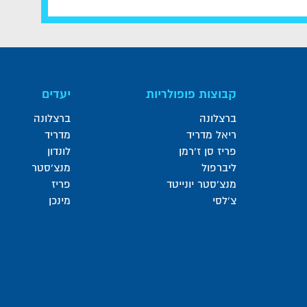
קבוצות פופולריות
יעדים
ברצלונה
ברצלונה
ריאל מדריד
מדריד
פריז סן ז'רמן
לונדון
ליברפול
מנצ'סטר
מנצ'סטר יונייטד
פריז
צ'לסי
מינכן