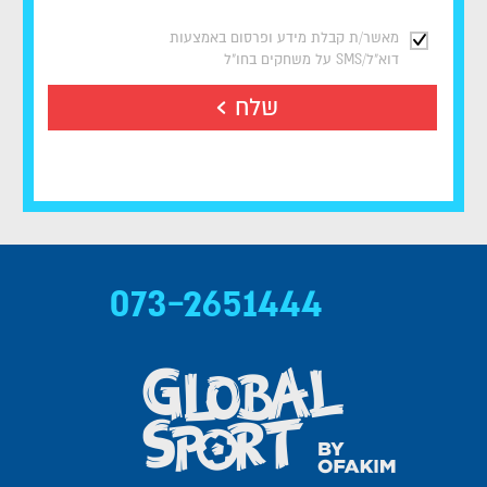
מאשר/ת קבלת מידע ופרסום באמצעות
דוא"ל/SMS על משחקים בחו"ל
שלח
073-2651444