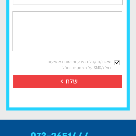
מאשר/ת קבלת מידע ופרסום באמצעות
דוא"ל/SMS על משחקים בחו"ל
שלח
073-2651444