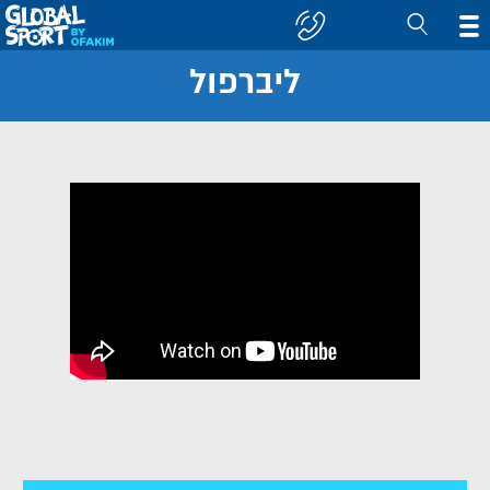
ליברפול
חפש
קבוצה/יעד