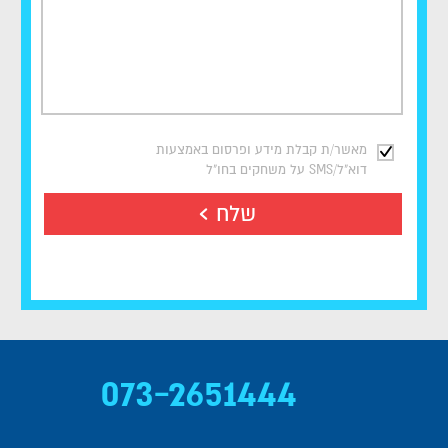
מאשר/ת קבלת מידע ופרסום באמצעות
דוא"ל/SMS על משחקים בחו"ל
שלח
073-2651444