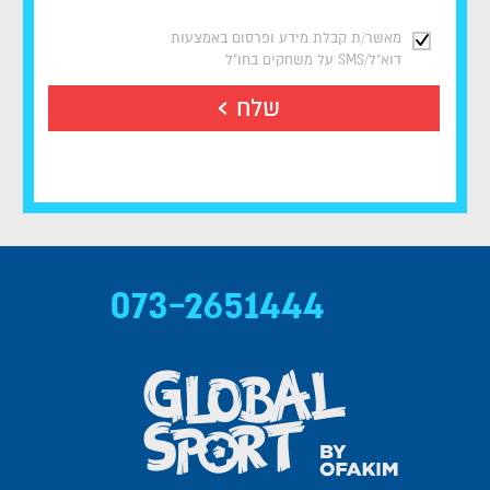
מאשר/ת קבלת מידע ופרסום באמצעות
דוא"ל/SMS על משחקים בחו"ל
שלח
073-2651444