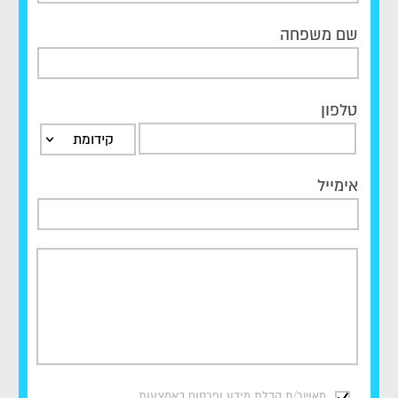
שם משפחה
טלפון
קידומת
אימייל
מאשר/ת קבלת מידע ופרסום באמצעות