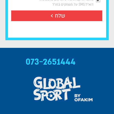
דוא"ל/SMS על משחקים בחו"ל
שלח
073-2651444