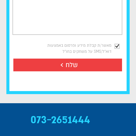
מאשר/ת קבלת מידע ופרסום באמצעות
דוא"ל/SMS על משחקים בחו"ל
שלח
073-2651444