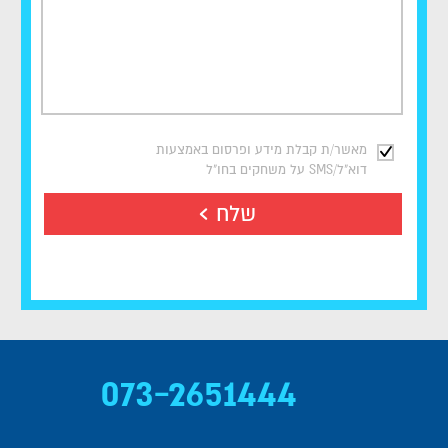
מאשר/ת קבלת מידע ופרסום באמצעות
דוא"ל/SMS על משחקים בחו"ל
שלח
073-2651444