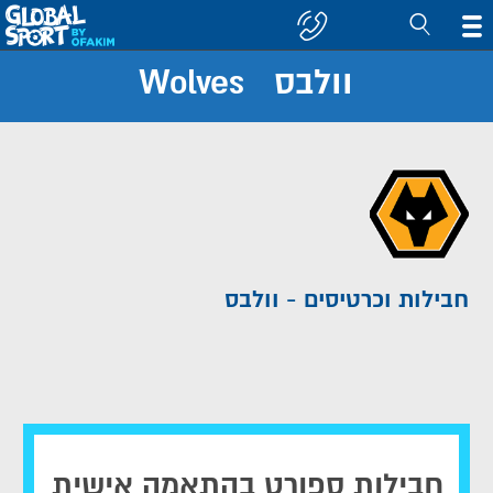
וולבס Wolves
חפש
קבוצה/יעד
חבילות וכרטיסים - וולבס
חבילות ספורט בהתאמה אישית