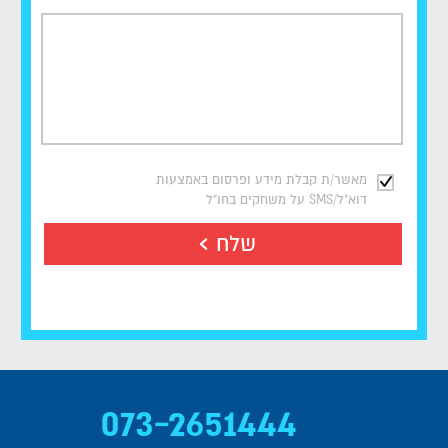
מאשר/ת קבלת מידע ופרסום באמצעות
דוא"ל/SMS על משחקים בחו"ל
שלח
073-2651444