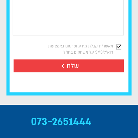
מאשר/ת קבלת מידע ופרסום באמצעות
דוא"ל/SMS על משחקים בחו"ל
שלח
073-2651444