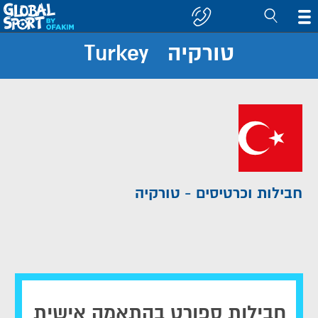
טורקיה Turkey
חפש
קבוצה/יעד
חבילות וכרטיסים - טורקיה
חבילות ספורט בהתאמה אישית