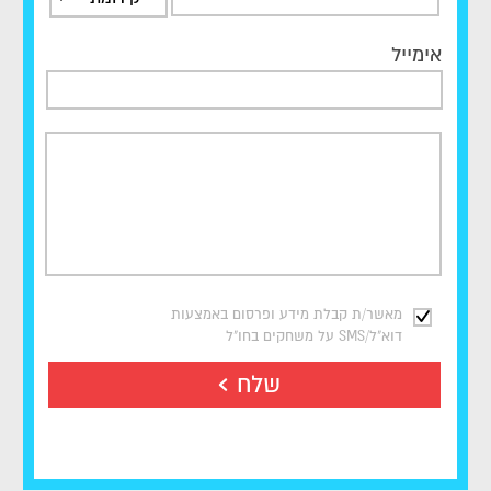
אימייל
מאשר/ת קבלת מידע ופרסום באמצעות
דוא"ל/SMS על משחקים בחו"ל
שלח