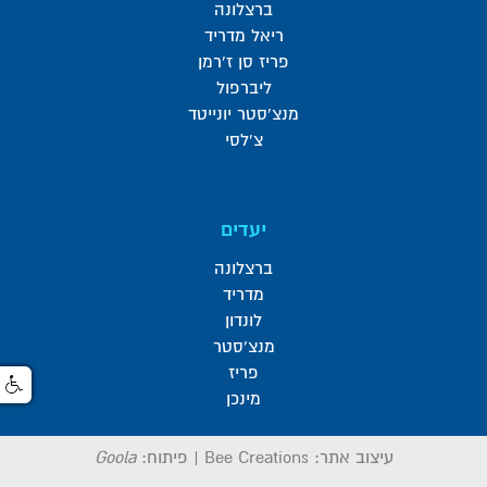
ברצלונה
ריאל מדריד
פריז סן ז'רמן
ליברפול
מנצ'סטר יונייטד
צ'לסי
יעדים
ברצלונה
מדריד
לונדון
מנצ'סטר
פריז
מינכן
עיצוב אתר:
Bee Creations
|
פיתוח:
Goola