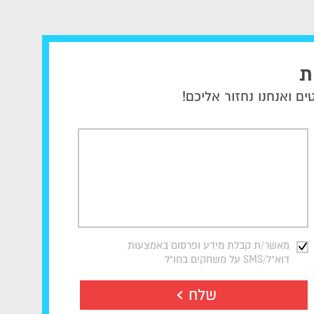
ת
ם ואנחנו נחזור אליכם!
מאשר/ת קבלת מידע ופרסום באמצעות
דוא"ל/SMS על משחקים בחו"ל
שלח