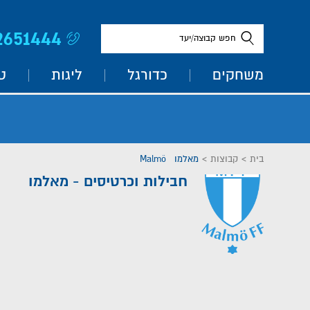
2651444
חפש קבוצה/יעד
משחקים
כדורגל
ליגות
ט
בית
>
קבוצות
>
מאלמו Malmö
חבילות וכרטיסים - מאלמו