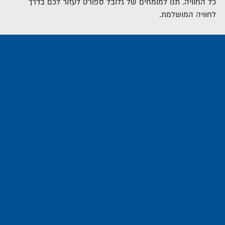
כל החוויה. תנו למומחים של גלובל ספורט לעזור לכם בדרך
לחוויה המושלמת.