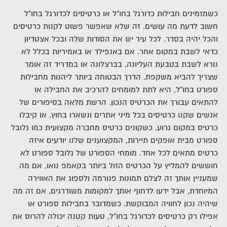
כשמזמינים חבילות כדורגל בחו"ל או כרטיסים לכדורגל בחו"ל
חשוב לדעת מה עושים. זה שלא שאפשר פשוט לקנות כרטיסים
והכל יהיה בסדר. לכל עיר יש את הסודות שלה ובכל אצטדיון
כדאי לשבת במקום אחר.
אם באנפילד או באמיריות בכלל לא
נורא לשבת בטבעת העליונה, בברצלונה או במדריד זה אומר
שצריך להביא משקפת.
הדרך הבטוחה ביותר ליהנות מחבילות
ספורט בחו"ל, היא לתת למומחים להרכיב את החבילה או
להתאים עבורך את הכרטיס הנכון.
הרשת מלאה בסיפורים של
אנשים שקנו כרטיסים בכל מיני אתרים ונשארו בחוץ. או קיבלו
כרטיס במקום גרוע.
כשקונים כרטיס מחברה מקצועית כמו גלובל
ספורט מבית אופקים תיירות, המקצוענים שלנו יודעים איזה
כרטיס מתאים לכל אחד.
מומחי הספורט של גלובל ספורט לא
חוששים להמליץ על הכרטיס הזול ביותר בקאמפ נואו, אם מה
שמעניין אותך זה לצלם תמונות פנורמה ולספוג את האווירה
המיוחדת, אבל ידעו לדחוף אותך למקומות משודרגים, אם זה מה
שיהיה נכון לחוויה המבוקשת.
כשמדובר בחבילות ספורט או
אפילו רק כרטיסים לכדורגל בחו"ל, טעות קטנה יכולה להרוס את