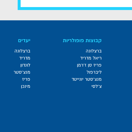
קבוצות פופולריות
יעדים
ברצלונה
ברצלונה
ריאל מדריד
מדריד
פריז סן ז'רמן
לונדון
ליברפול
מנצ'סטר
מנצ'סטר יונייטד
פריז
צ'לסי
מינכן