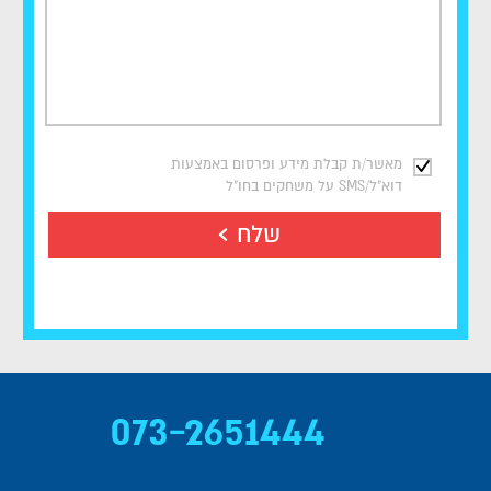
מאשר/ת קבלת מידע ופרסום באמצעות
דוא"ל/SMS על משחקים בחו"ל
שלח
073-2651444