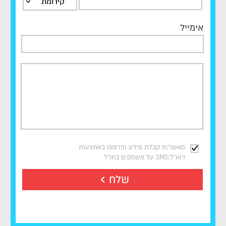
קידומת
אימייל
מאשר/ת קבלת מידע ופרסום באמצעות
דוא"ל/SMS על משחקים בחו"ל
שלח