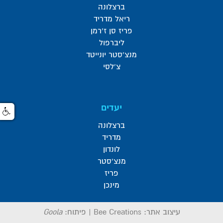
ברצלונה
ריאל מדריד
פריז סן ז'רמן
ליברפול
מנצ'סטר יונייטד
צ'לסי
יעדים
ברצלונה
מדריד
לונדון
מנצ'סטר
פריז
מינכן
עיצוב אתר:
Bee Creations
|
פיתוח:
Goola