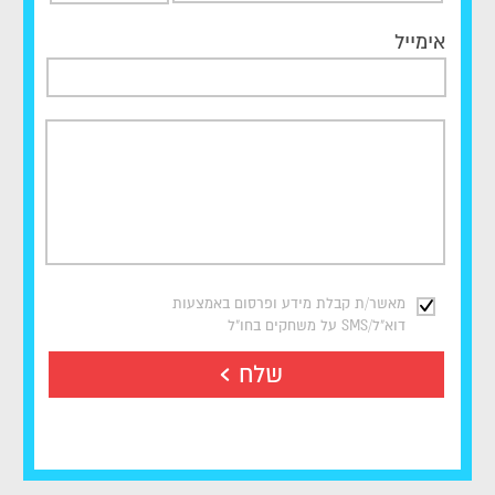
אימייל
מאשר/ת קבלת מידע ופרסום באמצעות
דוא"ל/SMS על משחקים בחו"ל
שלח