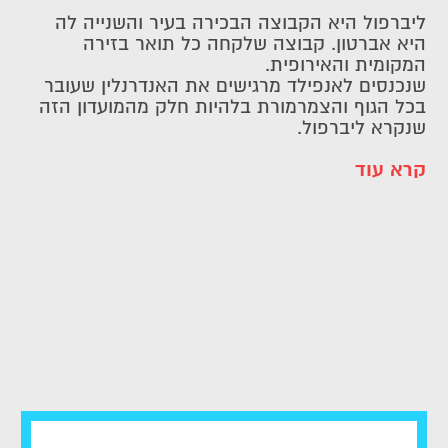
ליברפול היא הקבוצה הבכירה בעיר והשנייה לה
היא אברטון. קבוצה שלקחה כל תואר בזירה
המקומית והאירופית.
שנכנסים לאנפילד מרגישים את האנדרנלין שעובר
בכל הגוף והצמרמורת בלהיות חלק מהמועדון הזה
שנקרא ליברפול.
קרא עוד
כרטיסים לליברפול: עוצמה ורגש אין סופי
עם השנים צברו המזיסיידרס תארים והישגים.
אליפויות, גביעים, וכמובן מס' זכיות בגמר ליגת
האלופות כאשר אי אפשר לשכוח את הניצחון
הדרמטי בפנדלים על מילאן בגמר שנערך באתונה.
ביקור באנפילד פירושו ביקור במקדש של כדורגל
עבור כל חובב כדורגל באשר הוא.
איצטדיון אנפילד מונה כ-54,074 אלף מקומות
ישיבה.
אי אפשר לא להצטמרר בשירה האדירה של
האוהדים בשיר הידוע : You'll Never Walk Alone