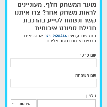
מועד המשחק חלף. מעוניינים
חבילות למשחקי ליברפול: רק להיות שם שזה
לראות משחק אחר? צרו איתנו
קורה
קשר ונשמח לסייע בהרכבת
אם אתם מחפשים חבילות למשחקי ליברפול, אז
חבילת ספורט איכותית
הגעתם למקום הנכון. חבילות ספורט של גלובל
ספורט מבית אופקים גלובל תיירות נבנו כדי לתת
התקשרו עכשיו
073-2651444
או השאירו
לכם מענה מושלם. בחרו את החבילה המתאימה
פרטים ואנחנו נחזור אליכם!
לכם והזמינו באתר. לא מצאתם חבילות למשחקי
ליברפול שמתאימות לכם? השאירו את פרטיכם
ונציגי גלובל ספורט ישמחו להציע לכם חבילות
שם פרטי
מותאמות אישית עבורכם או כרטיסים למשחקים של
ליברפול.
שם משפחה
טלפון
קידומת