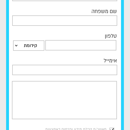
שם משפחה
טלפון
קידומת
אימייל
מאשר/ת קבלת מידע ופרסום באמצעות