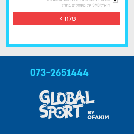
דוא"ל/SMS על משחקים בחו"ל
שלח
073-2651444